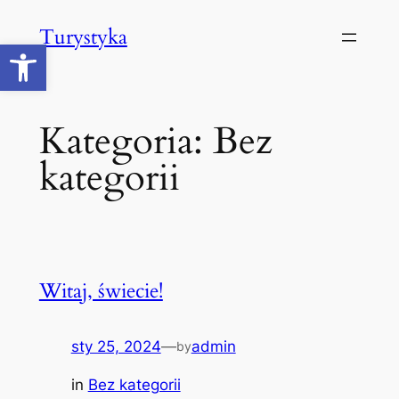
Przejdź
Turystyka
do
Open toolbar
treści
Kategoria:
Bez
kategorii
Witaj, świecie!
sty 25, 2024
—
admin
by
in
Bez kategorii